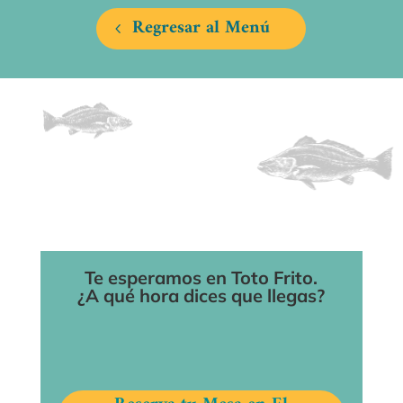
Regresar al Menú
Te esperamos en Toto Frito.
¿A qué hora dices que llegas?