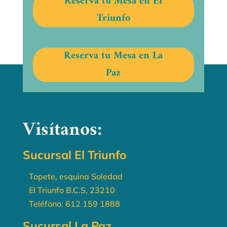
Reserva tu Mesa en El
Triunfo
Reserva tu Mesa en La
Paz
Visítanos:
Sucursal El Triunfo
Topete, esquina Soledad
El Triunfo B.C.S, 23210
Teléfono:
612 159 1888
Sucursal La Paz